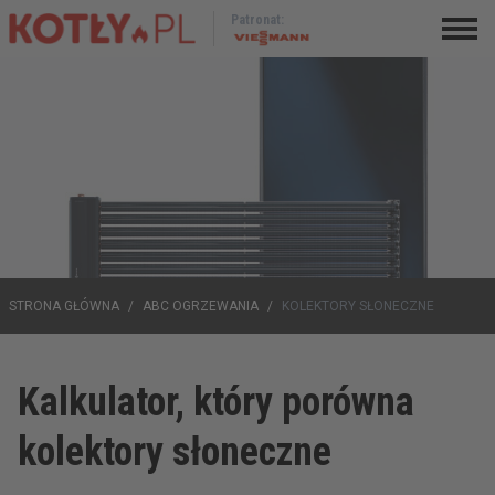
Patronat:
STRONA GŁÓWNA
/
ABC OGRZEWANIA
/
KOLEKTORY SŁONECZNE
Kalkulator, który porówna
kolektory słoneczne