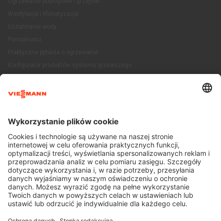
Ogrzewanie podłogowe i grzejniki
Wentylacja i Klimatyzacja
Uzdatnianie wody
Formalności
Praktyczne pytania o ogrzewanie
Konfigurator produktów systemu grzewczego
ABC Ogrzewania
Klub Ambasadora
Informacje z rynku
Kalkulatory
Kontakt
Stopka redakcyjna
Ochrona danych
Warunki korzystania