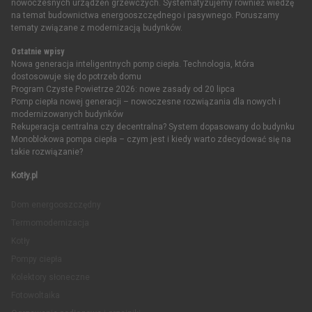
nowoczesnych urządzeń grzewczych. Systematyzujemy również wiedzę
na temat budownictwa energooszczędnego i pasywnego. Poruszamy
tematy związane z modernizacją budynków.
Ostatnie wpisy
Nowa generacja inteligentnych pomp ciepła. Technologia, która
dostosowuje się do potrzeb domu
Program Czyste Powietrze 2026: nowe zasady od 20 lipca
Pomp ciepła nowej generacji – nowoczesne rozwiązania dla nowych i
modernizowanych budynków
Rekuperacja centralna czy decentralna? System dopasowany do budynku
Monoblokowa pompa ciepła – czym jest i kiedy warto zdecydować się na
takie rozwiązanie?
Kotły.pl
Dom energooszczędny
Termomodernizacja
Kotły
Pompy ciepła
Kolektory słoneczne
Fotowoltaika